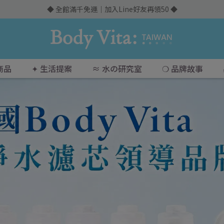
◆ 全館滿千免運｜加入Line好友再領50 ◆
商品
✦ 生活提案
≈ 水の研究室
❍ 品牌故事