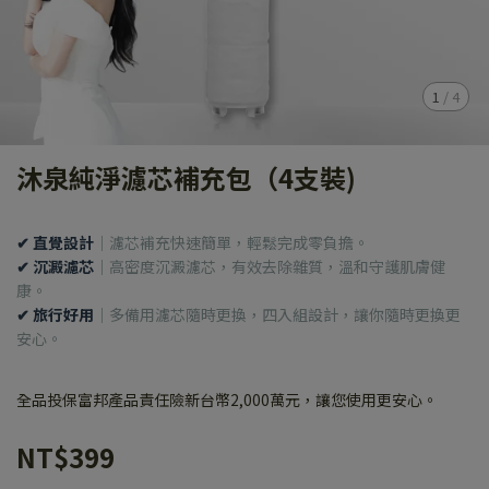
1
/
4
沐泉純淨濾芯補充包（4支裝)
✔ 直覺設計
｜
濾芯補充快速簡單，輕鬆完成零負擔。
✔ 沉澱濾芯
｜
高密度沉澱濾芯，有效去除雜質，溫和守護肌膚健
康。
✔ 旅行好用
｜
多備用濾芯隨時更換，四入組設計，讓你隨時更換更
安心。
全品投保富邦產品責任險新台幣2,000萬元，讓您使用更安心。
NT$399