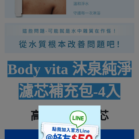
Body vita 沐泉純淨
濾芯補充包-4入
高密度沉澱濾芯